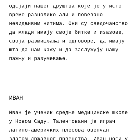
одсјаји нашег друштва које је у исто
време разнолико али и повезано
невидљивим нитима. Они су сведочанство
да млади имају своје б
итке
и изазове,
своја размишљања и одговоре, да имају
шта да нам кажу и да заслужују нашу
пажњу и разумевање.
ИВАН
Иван је ученик средње медицинске школе
у Новом Саду
. Талентовани
је играч
латино-америчких плес
ова
овенчан
златом државног првенства. Иван носи у