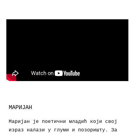
МАРИЈАН
Маријан је поетични младић који свој
израз налази у глуми и позоришту. За