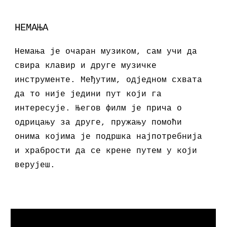
НЕМАЊА
Немања је очаран музиком, сам учи да
свира клавир и друге музичке
инструменте. Међутим, одједном схвата
да то није једини пут који га
интересује. Његов филм је прича о
одрицању за друге, пружању помоћи
онима којима је подршка најпотребнија
и храбрости да се крене путем у који
верујеш.