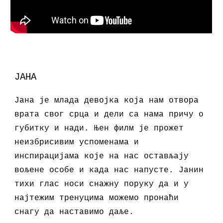
ЈАНА
Јана је млада девојка која нам отвора
врата свог срца и дели са нама причу о
губитку и нади. Њен филм је прожет
неизбрисивим успоменама и
инспирацијама које на нас остављају
вољене особе и када нас напусте. Јанин
тихи глас носи снажну поруку да и у
најтежим тренуцима можемо пронаћи
снагу да наставимо даље.