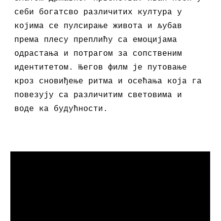
себи богатсво различитих култура
у
којима се пулсирање живота и љубав
према плесу
преплићу са
емоцијама
одрастања и потрагом за
сопственим
идентитетом. Његов филм је путовање
кроз сновиђење ритма и
осећања
која
га
повез
ују са
различит
им
светов
има и
воде
ка будућности.