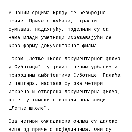
У нашим срцима крију се безбројне
приче. Приче о љубави, страсти,
сумњама, надахнућу, поделили су са
нама млади уметници изражавајући се
кроз форму документарног филма.
Током „
Ле
тње школе документарног филма
у Суботици”, у
јединственим
урбаним и
природним амбијентима Суботице, Палића
и
П
ештера, настала су ова четири
искрена и отворена документарна филма,
кој
е
су тимски стварали полазници
„Летње школе
”
.
Ова четири омладинска филма су далеко
више од приче о појединцима. Они су