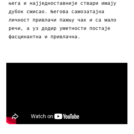
њега и најједноставније ствари имају
дубок смисао. Његова самозатајна
личност привлачи пажњу чак и са мало
речи, а уз додир уметности постаје
фасцинантна и привлачна.