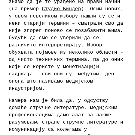
знамо да је то урађено на прави начин
(на пример
Студио Биндер
). Осим нових,
у овом невеликом избору нашли су се и
неки старији термини – сматрали смо да
није згорег поново се позабавити њима,
будући да смо се уверили да се
различито интерпретирају. Избор
обухвата појмове из неколико области –
од чисто техничких термина, па до оних
који се користе у монетизацији
садржаја – сви они су, међутим, део
онога што називамо медијском
индустријом.
Намера нам је била да, у одсуству
домаће стручне литературе, медијским
професионалцима дамо алат за лакше
разумевање стране стручне литературе и
комуникацију са колегама у