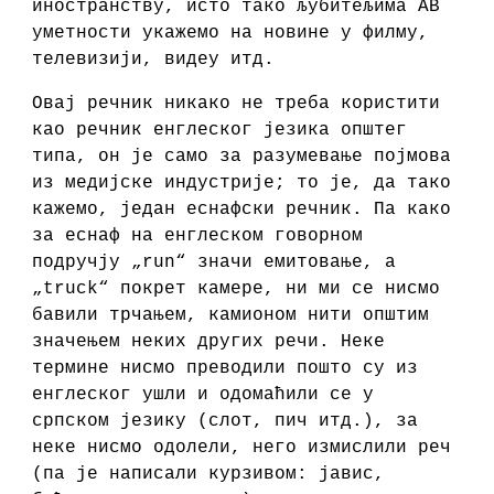
иностранству, исто тако љубитељима АВ
уметности укажемо на новине у филму,
телевизији, видеу итд.
Овај речник никако не треба користити
као речник енглеског језика општег
типа, он је само за разумевање појмова
из медијске индустрије; то је, да тако
кажемо, један еснафски речник. Па како
за еснаф на енглеском говорном
подручју „run“ значи емитовање, а
„truck“ покрет камере, ни ми се нисмо
бавили трчањем, камионом нити општим
значењем неких других речи. Неке
термине нисмо преводили пошто су из
енглеског ушли и одомаћили се у
српском језику (слот, пич итд.), за
неке нисмо одолели, него измислили реч
(па је написали курзивом: јавис,