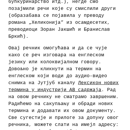
бућкуринарство итд.), негде смо
позајмили речи које су смислили други
(образабава се појавила у преводу
романа „Хеликонија“ из осамдесетих,
преводиоци Зоран Јакшић и Бранислав
Бркић).
Овај речник омогућава и да се чује
како се реч изговара на енглеском
језику или колоквијалном говору.
Довољно је кликнути на термин на
енглеском који води до аудио-видео
снимка на Јутјуб каналу
Лексикон нових
термина у индустрији АВ садржаја
. Рад
на овом речнику не сматрамо завршеним.
Радићемо на сакупљању и обради нових
термина и додавати их овом документу.
Све сугестије и прилоге за допуну овог
речника, можете слати на имејл адресу: