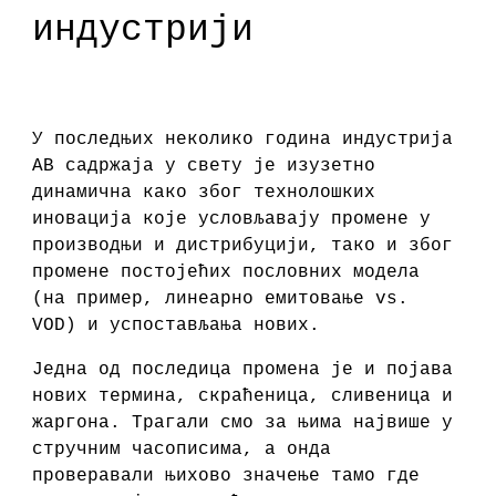
индустрији
У последњих неколико година индустрија
АВ садржаја у свету је изузетно
динамична како због технолошких
иновација које условљавају промене у
производњи и дистрибуцији, тако и због
промене постојећих пословних модела
(на пример, линеарно емитовање vs.
VOD) и успостављања нових.
Једна од последица промена је и појава
нових термина, скраћеница, сливеница и
жаргона. Трагали смо за њима највише у
стручним часописима, а онда
проверавали њихово значење тамо где